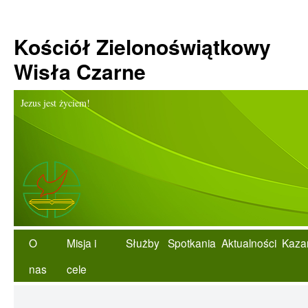
Kościół Zielonoświątkowy
Wisła Czarne
Jezus jest życiem!
O
Misja i
Służby
Spotkania
Aktualności
Kaza
nas
cele