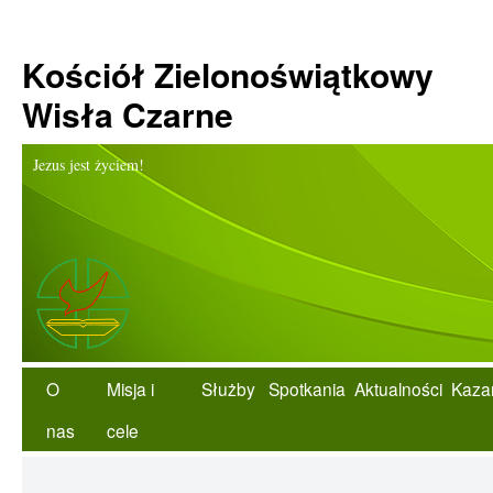
Kościół Zielonoświątkowy
Wisła Czarne
Jezus jest życiem!
O
Misja i
Służby
Spotkania
Aktualności
Kaza
nas
cele