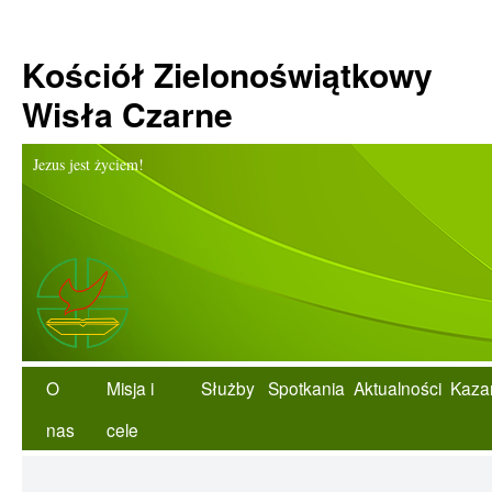
Kościół Zielonoświątkowy
Wisła Czarne
Jezus jest życiem!
O
Misja i
Służby
Spotkania
Aktualności
Kaza
nas
cele