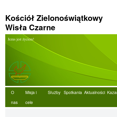
Kościół Zielonoświątkowy
Wisła Czarne
Jezus jest życiem!
O
Misja i
Służby
Spotkania
Aktualności
Kaza
nas
cele