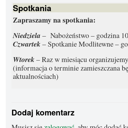
Spotkania
Zapraszamy na spotkania:
Niedziela
– Nabożeństwo – godzina 10
Czwartek
– Spotkanie Modlitewne – go
Wtorek
– Raz w miesiącu organizujemy
(informacja o terminie zamieszczana b
aktualnościach)
Dodaj komentarz
Musisz się
zalogować
, aby móc dodać k